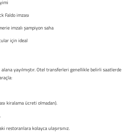
yimi
ck Faldo imzası
erie imzalı şampiyon saha
lar için ideal
lana yayılmıştır. Otel transferleri genellikle belirli saatlerde
araçla:
bası kiralama ücreti olmadan).
.
i restoranlara kolayca ulaşırsınız.