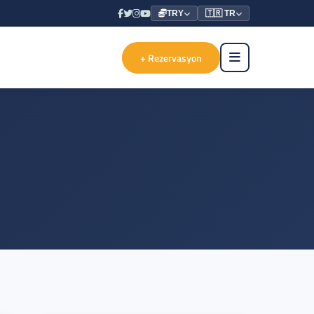
TRY
🇹🇷 TR
+ Rezervasyon