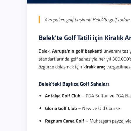
Avrupa'nın golf başkenti Belek'te golf turları
Belek'te Golf Tatili için Kiralık A
Belek,
Avrupa'nın golf başkenti
unvanını taşıy
standartlarında golf sahasıyla her yıl 300.000'd
özgürce dolaşmak için
kiralık araç
vazgeçilmezd
Belek'teki Başlıca Golf Sahaları
Antalya Golf Club
– PGA Sultan ve PGA Nat
Gloria Golf Club
– New ve Old Course
Regnum Carya Golf
– Muhteşem peyzajıyla b