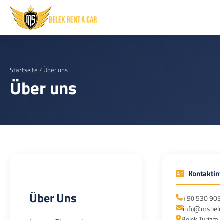
Startseite
/
Über uns
Über uns
Kontaktin
Über Uns
+90 530 903
info@msbele
Belek Turizm