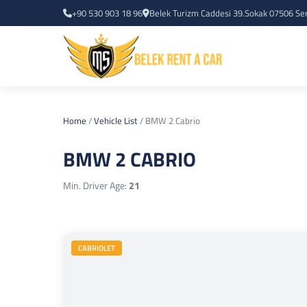
+90 530 903 18 96
Belek Turizm Caddesi 39.Sokak 07506 Se
Home
/
Vehicle List
/
BMW 2 Cabrio
BMW 2 CABRIO
Min. Driver Age:
21
CABRIOLET