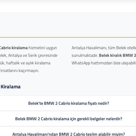
abrio kiralama
hizmetini uygun
Antalya Havalimanı, tüm Belek otelle
lek, Antalya ve Serik çevresinde
sunulmaktadır.
Belek kiralık BMW 2
k, haftalık ve aylık kiralama
WhatsApp hattımızdan bize ulaşabilirs
ırsatlarını kaçırmayın.
 Kiralama
Belek'te BMW 2 Cabrio kiralama fiyatı nedir?
Belek BMW 2 Cabrio kiralama için gerekli belgeler nelerdir?
Antalya Havalimanı'ndan BMW 2 Cabrio teslim alabilir miyim?