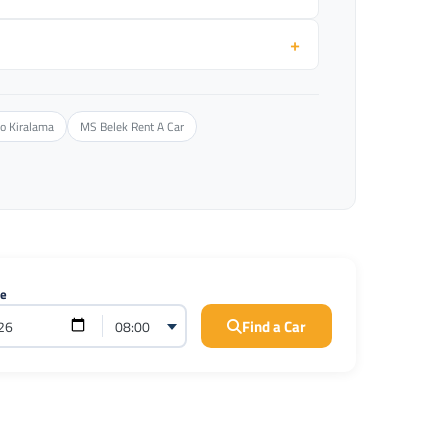
+
o Kiralama
MS Belek Rent A Car
me
Find a Car