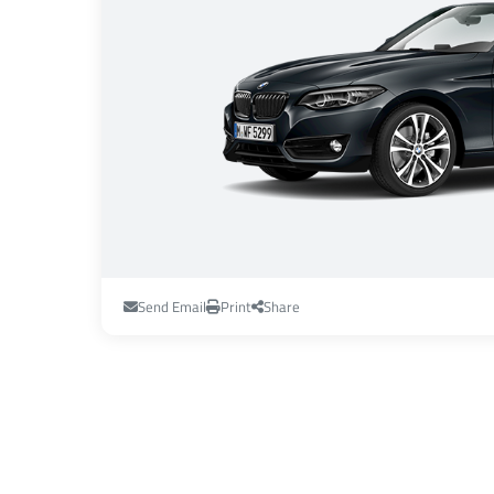
Send Email
Print
Share