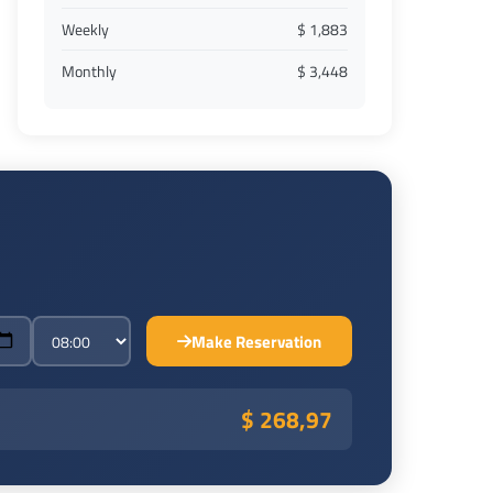
Weekly
$ 1,883
Monthly
$ 3,448
Make Reservation
$ 268,97