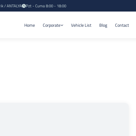
rik / ANTALYA
Pzt - Cuma 8:00 - 18:00
Home
Corporate
Vehicle List
Blog
Contact