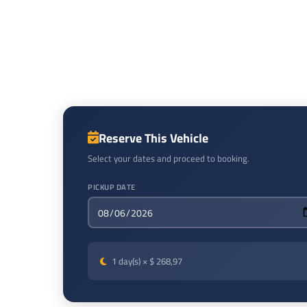
Reserve This Vehicle
Select your dates and proceed to booking.
PICKUP DATE
1
day(s) ×
$ 268,97